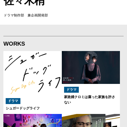
佐々木梢
ドラマ制作部 兼企画開発部
WORKS
ドラマ
家政婦クロミは腐った家族を許さ
ドラマ
ない
シュガードッグライフ