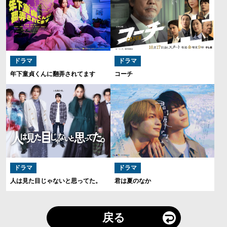
ドラマ
ドラマ
年下童貞くんに翻弄されてます
コーチ
ドラマ
ドラマ
⼈は⾒た⽬じゃないと思ってた。
君は夏のなか
戻る