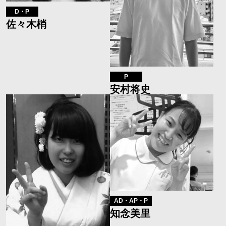
D・P
佐々木梢
P
安村将史
AD・AP・P
知念美里