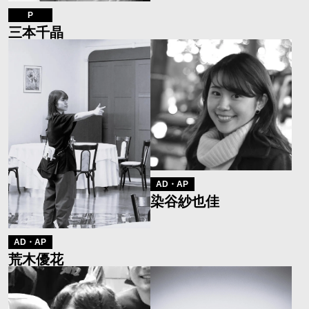
P
三本千晶
AD・AP
染谷紗也佳
AD・AP
荒木優花