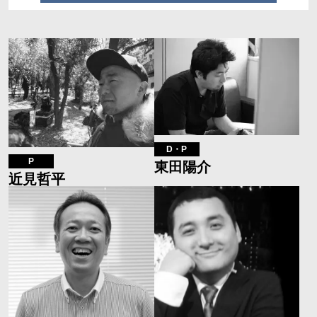
D・P
P
東田陽介
近見哲平