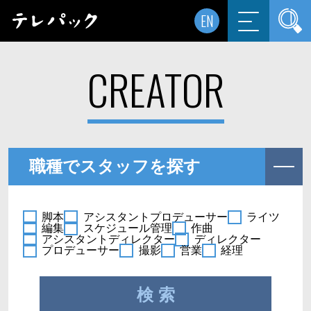
EN
CREATOR
職種でスタッフを探す
脚本
アシスタントプロデューサー
ライツ
編集
スケジュール管理
作曲
アシスタントディレクター
ディレクター
プロデューサー
撮影
営業
経理
検 索