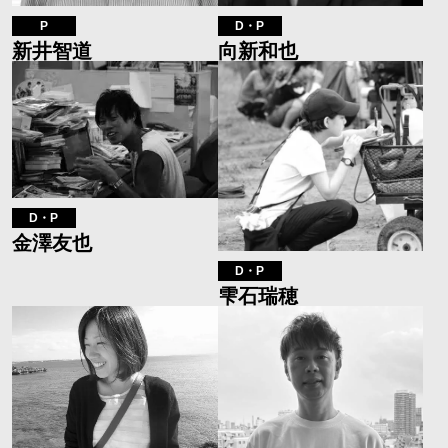
P
D・P
新井智道
向新和也
D・P
金澤友也
D・P
雫石瑞穂