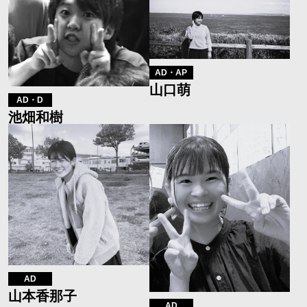
AD・AP
山口萌
AD・D
池畑和樹
AD
山本香那子
AD