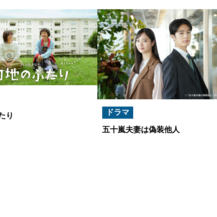
ドラマ
たり
五十嵐夫妻は偽装他人