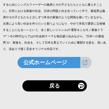
するためにシングルファーザーの義弟とその子どもたちとともに暮らすこと
に。日常における家族や社会、日本の問題と向き合っていく中で、最低男は義
弟やその子どもたちと少しずつ本当の家族のような関係を築いていきながら、
次第により良い社会を作りたいと願うようになり、やがて本気で選挙に立候補
することになる――という、全く新しいジャンルの“選挙＆ニセモノ家族ドラ
マ”！今の時代ならではの社会的テーマも毎話盛り込みながら、“日本一の最低
男”が、家族を、社会を、そして日本を変えていくために奮闘する姿を、笑いあ
り、涙ありで描く完全オリジナル作品です。
公式ホームページ
戻る