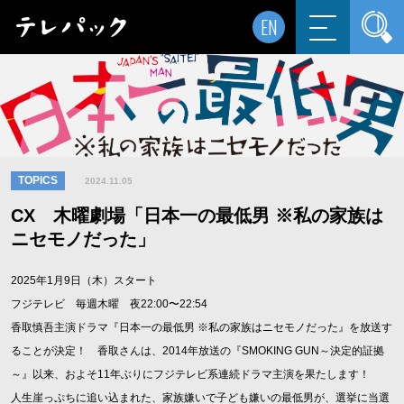
EN
TOPICS
2024.11.05
CX 木曜劇場「日本一の最低男 ※私の家族は
ニセモノだった」
2025年1月9日（木）スタート
フジテレビ 毎週木曜 夜22:00〜22:54
香取慎吾主演ドラマ『日本一の最低男 ※私の家族はニセモノだった』を放送す
ることが決定！ 香取さんは、2014年放送の『SMOKING GUN～決定的証拠
～』以来、およそ11年ぶりにフジテレビ系連続ドラマ主演を果たします！
人生崖っぷちに追い込まれた、家族嫌いで子ども嫌いの最低男が、選挙に当選