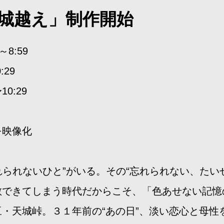
天城越え」制作開始
～8:59
:29
10:29
を映像化
！
れられないひと”がいる。その“忘れられない、た
散できてしまう時代だからこそ、「色あせない記
伊豆・天城峠。３１年前の“あの日”、淡い恋心と母