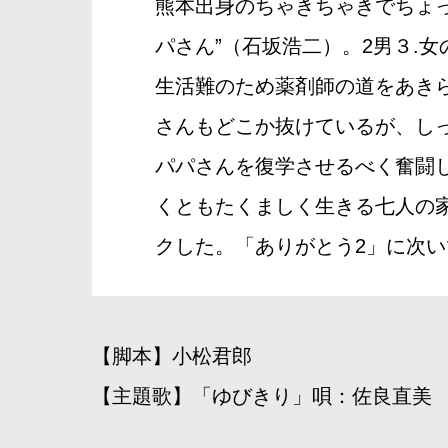
熊本出身のちゃきちゃきでちょっ
パさん”（石坂浩二）。2男３.
生活難のため薬剤師の道をあき
さんもどこか抜けているが、し
パパさんを復学させるべく奮闘し
くともたくましく生きる七人の家
クした。「ありがとう2」に次い
【脚本】小松君郎
【主題歌】「ゆびきり」唄：佐良直美