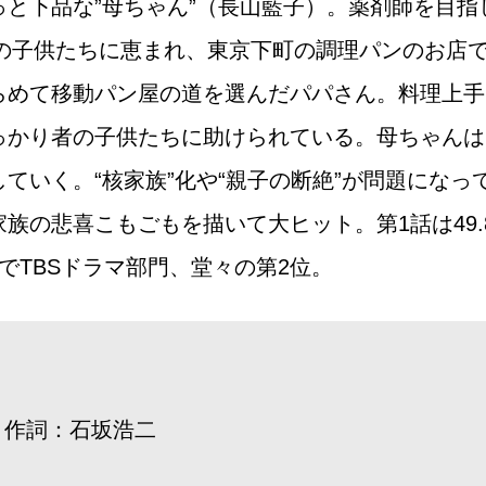
と下品な”母ちゃん”（長山藍子）。薬剤師を目指
女の子供たちに恵まれ、東京下町の調理パンのお店
らめて移動パン屋の道を選んだパパさん。料理上手
っかり者の子供たちに助けられている。母ちゃんは
ていく。“核家族”化や“親子の断絶”が問題にな
族の悲喜こもごもを描いて大ヒット。第1話は49
でTBSドラマ部門、堂々の第2位。
 作詞：石坂浩二