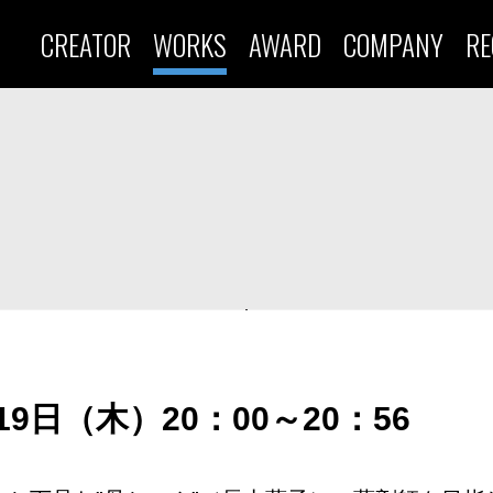
CREATOR
WORKS
AWARD
COMPANY
RE
19日（木）20：00～20：56