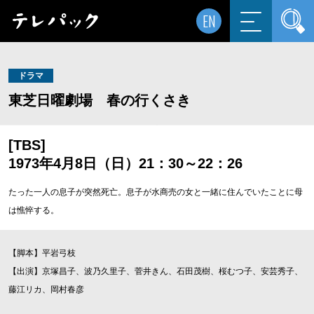
EN
ドラマ
東芝日曜劇場 春の行くさき
[TBS]
1973年4月8日（日）21：30～22：26
たった一人の息子が突然死亡。息子が水商売の女と一緒に住んでいたことに母
は憔悴する。
【脚本】平岩弓枝
【出演】京塚昌子、波乃久里子、菅井きん、石田茂樹、桜むつ子、安芸秀子、
藤江リカ、岡村春彦