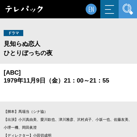
EN
ドラマ
見知らぬ恋人
ひとりぼっちの夜
[ABC]
1979年11月9日（金）21：00～21：55
【脚本】馬場当（シナ協）
【出演】小川真由美、愛川欽也、津川雅彦、沢村貞子、小坂一也、佐藤友美、
小堺一機、岡田眞澄
【ディレクター】小田切成明