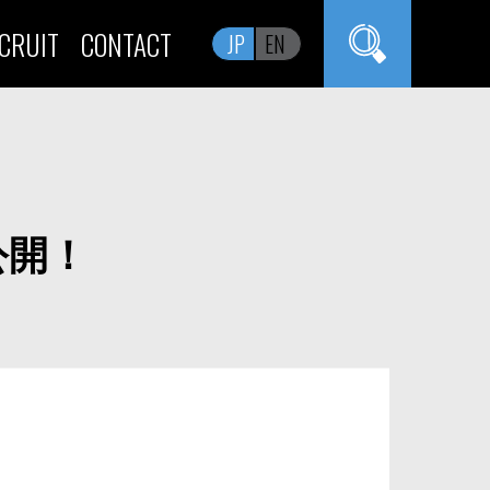
CRUIT
CONTACT
JP
EN
公開！