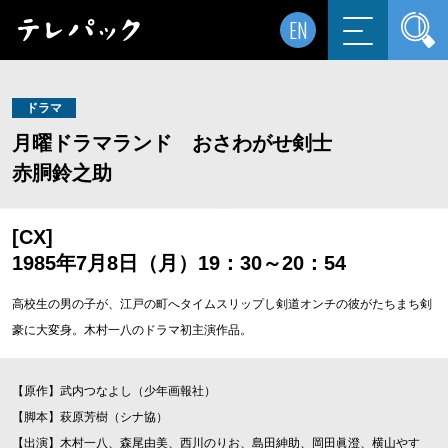
EN
ドラマ
月曜ドラマランド おさわがせ剣士
赤胴鈴之助
[CX]
1985年7月8日（月）19：30～20：54
高校生の男の子が、江戸の町へタイムスリップし剣道オンチの彼がたちまち剣
豪に大変身。木村一八のドラマ初主演作品。
【原作】武内つなよし（少年画報社）
【脚本】萩原芳樹（シナ協）
【出演】木村一八、森尾由美、西川のりお、島田紳助、岡田眞澄、横山やす