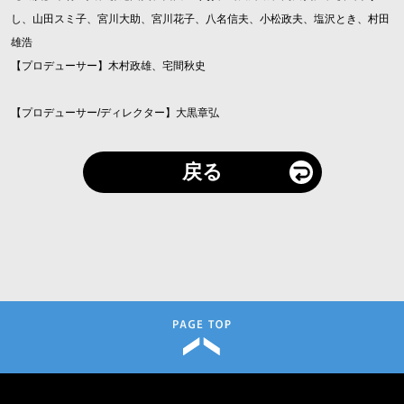
し、山田スミ子、宮川大助、宮川花子、八名信夫、小松政夫、塩沢とき、村田
雄浩
【プロデューサー】木村政雄、宅間秋史
【プロデューサー/ディレクター】大黒章弘
戻る