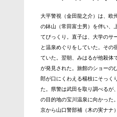
大平警視（金田龍之介）は、欧
の鉢山（常田富士男）を伴い、
てびっくり。直子は、大学のサ
と温泉めぐりをしていた。その
ていた。翌朝、みはるが他殺体
が発見された。旅館のショーの
郎が口にくわえる楊枝にそっく
た。県警は武田を取り調べるが
の目的地の宝川温泉に向かった
京から山口警部補（木の実ナナ