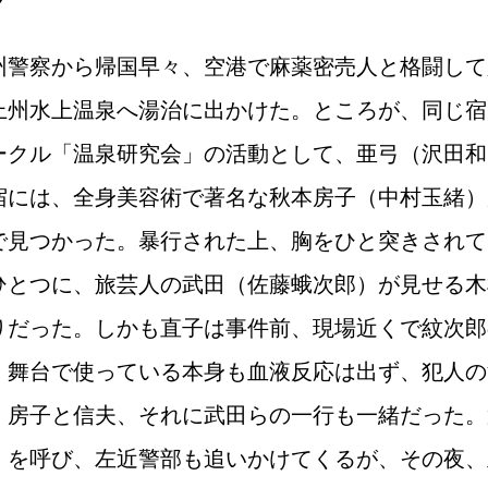
州警察から帰国早々、空港で麻薬密売人と格闘して
上州水上温泉へ湯治に出かけた。ところが、同じ宿
ークル「温泉研究会」の活動として、亜弓（沢田和
宿には、全身美容術で著名な秋本房子（中村玉緒）
で見つかった。暴行された上、胸をひと突きされて
ひとつに、旅芸人の武田（佐藤蛾次郎）が見せる木
りだった。しかも直子は事件前、現場近くで紋次郎
、舞台で使っている本身も血液反応は出ず、犯人の
。房子と信夫、それに武田らの一行も一緒だった。
）を呼び、左近警部も追いかけてくるが、その夜、