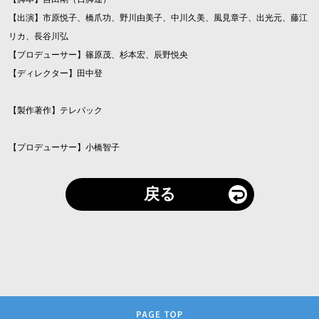
【出演】市原悦子、橋爪功、野川由美子、中川久美、風見章子、出光元、藤江
リカ、長谷川弘
【プロデューサー】篠原茂、杉本宏、辰野悦央
【ディレクター】田中登
【製作著作】テレパック
【プロデューサー】小橋智子
戻る