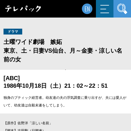
EN
ドラマ
土曜ワイド劇場 嫉妬
東京、土・日妻VS仙台、月～金妻・涼しい名
前の女
[ABC]
1986年10月18日（土）21：02～22：51
独身のブティック経営者。幼友達の夫の浮気調査に乗り出すが、夫には愛人が
いて、幼友達は自殺未遂をしてしまう。
【原作】佐野洋「涼しい名前」
【脚本】吉田剛（日脚連）