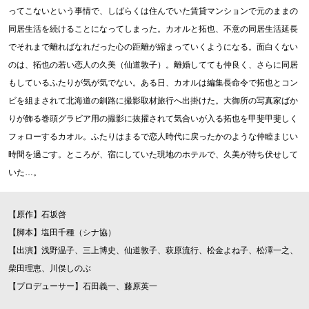
ってこないという事情で、しばらくは住んでいた賃貸マンションで元のままの
同居生活を続けることになってしまった。カオルと拓也、不意の同居生活延長
でそれまで離ればなれだった心の距離が縮まっていくようになる。面白くない
のは、拓也の若い恋人の久美（仙道敦子）。離婚してても仲良く、さらに同居
もしているふたりが気が気でない。ある日、カオルは編集長命令で拓也とコン
ビを組まされて北海道の釧路に撮影取材旅行へ出掛けた。大御所の写真家ばか
りが飾る巻頭グラビア用の撮影に抜擢されて気合いが入る拓也を甲斐甲斐しく
フォローするカオル。ふたりはまるで恋人時代に戻ったかのような仲睦まじい
時間を過ごす。ところが、宿にしていた現地のホテルで、久美が待ち伏せして
いた…。
【原作】石坂啓
【脚本】塩田千種（シナ協）
【出演】浅野温子、三上博史、仙道敦子、萩原流行、松金よね子、松澤一之、
柴田理恵、川俣しのぶ
【プロデューサー】石田義一、藤原英一