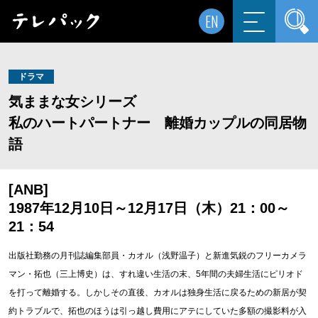
EN
ドラマ
気ままな女シリーズ
私のハートパートナー 離婚カップルの同居物
語
[ANB]
1987年12月10日～12月17日（木）21：00～
21：54
出版社勤務の月刊誌編集部員・カオル（浅野温子）と新進気鋭のフリーカメラ
マン・拓也（三上博史）は、すれ違い生活の末、5年間の夫婦生活にピリオド
を打って離婚する。しかしその直後、カオルは独身生活に戻るための新居が契
約トラブルで、拓也のほうは引っ越し費用にアテにしていた多額の撮影料が入