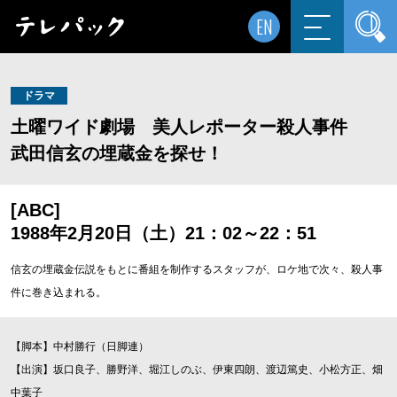
EN
ドラマ
土曜ワイド劇場 美人レポーター殺人事件
武田信玄の埋蔵金を探せ！
[ABC]
1988年2月20日（土）21：02～22：51
信玄の埋蔵金伝説をもとに番組を制作するスタッフが、ロケ地で次々、殺人事
件に巻き込まれる。
【脚本】中村勝行（日脚連）
【出演】坂口良子、勝野洋、堀江しのぶ、伊東四朗、渡辺篤史、小松方正、畑
中葉子