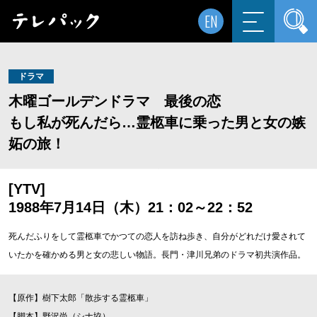
EN
ドラマ
木曜ゴールデンドラマ 最後の恋
もし私が死んだら…霊柩車に乗った男と女の嫉
妬の旅！
[YTV]
1988年7月14日（木）21：02～22：52
死んだふりをして霊柩車でかつての恋人を訪ね歩き、自分がどれだけ愛されて
いたかを確かめる男と女の悲しい物語。長門・津川兄弟のドラマ初共演作品。
【原作】樹下太郎「散歩する霊柩車」
【脚本】野沢尚（シナ協）