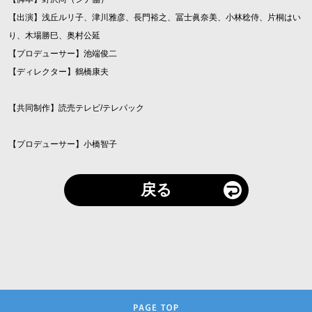
【出演】浅丘ルリ子、津川雅彦、長門裕之、冨士眞奈美、小林稔侍、片桐はい
り、木場勝巳、奥村公延
【プロデューサー】池端俊二
【ディレクター】鶴橋康夫
【共同制作】読売テレビ/テレパック
【プロデューサー】小橋智子
戻る