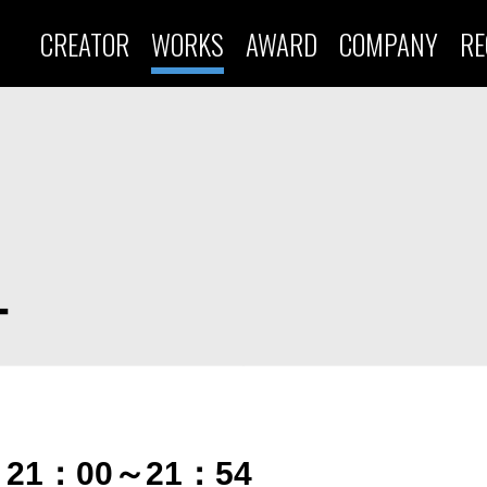
CREATOR
WORKS
AWARD
COMPANY
RE
ー
21：00～21：54