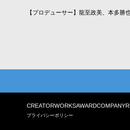
【プロデューサー】龍至政美、本多勝
CREATOR
WORKS
AWARD
COMPANY
R
プライバシーポリシー