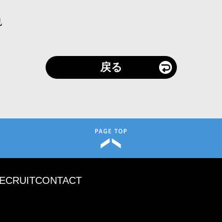
也
戻る
ECRUIT
CONTACT