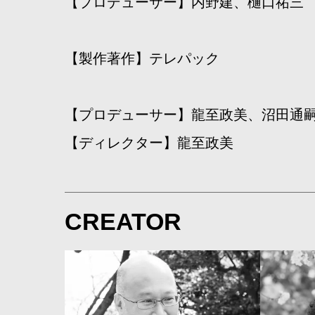
【プロデューサー】内野建、樋口祐三
【製作著作】テレパック
【プロデューサー】龍至政美、沼田通
【ディレクター】龍至政美
CREATOR