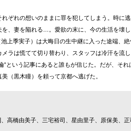
それぞれの想いのままに罪を犯してしまう。時に逃
夫を、妻を陥れる…。愛欲の末に、今の生活を壊し
子（池上季実子）は大晦日の生中継に入った途端、
カメラは慌てて切り替わり、スタッフは冷汗を流し
倫”という記事にあると誰もが信じた。だが、そ
真美（黒木瞳）を頼って京都へ逃げた。
則、高橋由美子、三宅裕司、星由里子、原保美、正