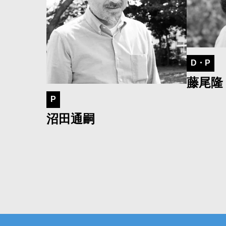
D・P
藤尾隆
P
沼田通嗣