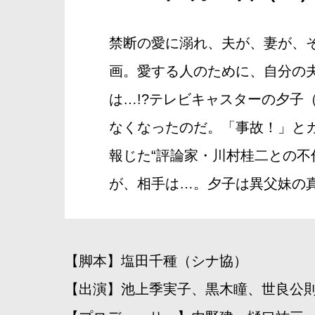
禁断の愛に溺れ、夫が、妻が、
画。愛する人のために、自分の
は…!?テレビキャスターの夕
なくなったのだ。「事故！」と
報じた“評論家・川村桂二との不
が、相手は…。夕子は異父妹の
【脚本】塩田千種（シナ協）
【出演】池上季実子、黒木瞳、世良公