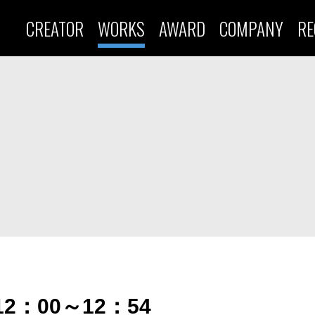
CREATOR
WORKS
AWARD
COMPANY
RE
)
2：00～12：54