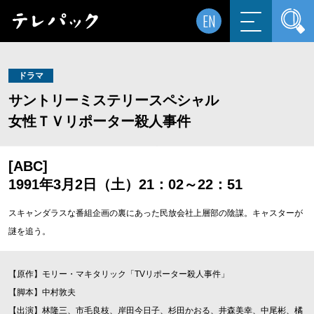
EN
ドラマ
サントリーミステリースペシャル
女性ＴＶリポーター殺人事件
[ABC]
1991年3月2日（土）21：02～22：51
スキャンダラスな番組企画の裏にあった民放会社上層部の陰謀。キャスターが
謎を追う。
【原作】モリー・マキタリック「TVリポーター殺人事件」
【脚本】中村敦夫
【出演】林隆三、市毛良枝、岸田今日子、杉田かおる、井森美幸、中尾彬、橘