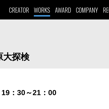
CREATOR
WORKS
AWARD
COMPANY
RE
原大探検
19：30～21：00