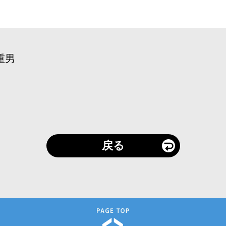
重男
戻る