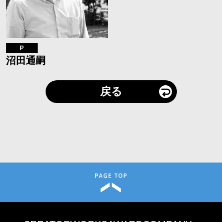
P
沼田通嗣
戻る