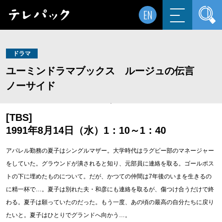
EN
ドラマ
ユーミンドラマブックス ルージュの伝言
ノーサイド
[TBS]
1991年8月14日（水）1：10～1：40
アパレル勤務の夏子はシングルマザー。大学時代はラグビー部のマネージャー
をしていた。グラウンドが潰されると知り、元部員に連絡を取る。ゴールポス
トの下に埋めたものについて。だが、かつての仲間は7年後のいまを生きるの
に精一杯で…。夏子は別れた夫・和彦にも連絡を取るが、傷つけ合うだけで終
わる。夏子は願っていたのだった。もう一度、あの頃の最高の自分たちに戻り
たいと。夏子はひとりでグランドへ向かう…。