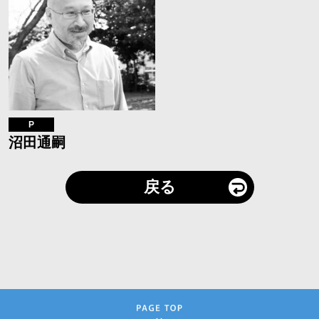
P
沼田通嗣
戻る