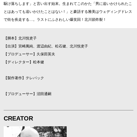
駆け落ちします」と言い出す始末。生まれてこのかた「男に追いかけられたこ
とはあっても追いかけたことはない！」と豪語する雅美はウェディングドレス
で街を疾走する…。ラストにふさわしい爆笑回！北川節炸裂！
【脚本】北川悦吏子
【出演】宮崎萬純、渡辺由紀、松石健、北川悦吏子
【プロデューサー】久保田英夫
【ディレクター】松本健
【製作著作】テレパック
【プロデューサー】沼田通嗣
CREATOR