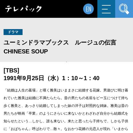
EN
ドラマ
ユーミンドラマブックス ルージュの伝言
CHINESE SOUP
[TBS]
1991年9月25日（水）1：10～1：40
「結婚は人生の墓場」と嘆く雅美はいままさに結婚する花嫁。男遊びに明け暮
れていた雅美は結婚に不満たらたら。昔の男たちの名前をビー玉につけて持ち
歩く雅美と、あっさり結婚してしまった妹の洋子は対照的な姉妹。雅美は昔の
男たちが映画「卒業」のようにさらいに来ないかとわざわざ自分から結婚式を
知らせたという…しかし、誰も来ない。来たと思ったら子持ちで、しかも子供
に「おばちゃん」呼ばわりで…散々。なおかつ花婿の元恋人が現れ「いまから