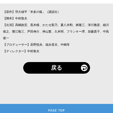
【原作】羽大雄平「本多の狐」（講談社）
【脚本】中村敦夫
【出演】髙嶋政宏、黒木瞳、かたせ梨乃、夏八木勲、林隆三、津川雅彦、細川
俊之、蟹江敬三、芦田伸介、神山繁、久米明、フランキー堺、加藤貴子、中島
俊一
【プロデューサー】辰野悦央、福永喜夫、中嶋等
【ディレクター】中村敦夫
戻る