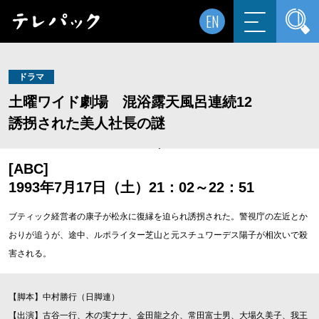
EN
ドラマ
土曜ワイド劇場 混浴露天風呂連続12
誘拐された美人社長の謎
[ABC]
1993年7月17日（土）21：02～22：51
ブティック経営者の康子が松永に復縁を迫られ誘拐された。警視庁の左近とか
おりが追うが、途中、ルポライター芝山と元スチュワーデス陽子が相次いで殺
害される。
【脚本】中村勝行（日脚連）
【出演】古谷一行、木の実ナナ、金田龍之介、常田富士男、大場久美子、我王