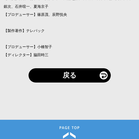
銀次、石井喧一、夏海京子
【プロデューサー】篠原茂、辰野悦央
【製作著作】テレパック
【プロデューサー】小橋智子
【ディレクター】脇田時三
戻る