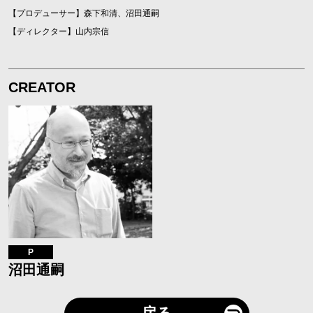
【プロデューサー】森下和清、沼田通嗣
【ディレクター】山内宗信
CREATOR
P
沼田通嗣