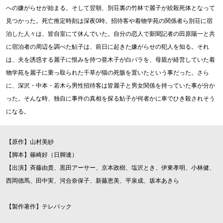
への嫌がらせが始まる。そして翌朝、別荘裏の竹林で麗子が絞殺死体となって
見つかった。死亡推定時刻は深夜0時。招待客や着物学苑の関係者ら別荘に宿
泊した人々は、皆自室にて休んでいた。自分の恋人で新聞記者の田原陽一と共
に宿泊者の周辺を調べた鮎子は、前日に起きた嫌がらせの犯人を知る。それ
は、夫を誘惑する麗子に恨みを持つ亜木子が白バラを、母親が経営していた着
物学苑を麗子に乗っ取られた千草が猫の死骸を置いたという事だった。さら
に、深沢・中本・若木ら男性招待客は皆麗子と男女関係を持っていた事が分か
った。そんな時、独自に事件の真相を探る鮎子が何者かに車でひき殺されそう
になる。
【原作】山村美紗
【脚本】篠崎好（日脚連）
【出演】斉藤由貴、黒田アーサー、京本政樹、塩沢とき、伊東孝明、小林健、
西岡德馬、田中実、河合奈保子、新藤恵美、平泉成、坂本あきら
【製作著作】テレパック