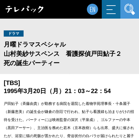
EN
ドラマ
月曜ドラマスペシャル
山村美紗サスペンス 看護探偵戸田鮎子２
死の誕生パーティー
[TBS]
1995年3月20日（月）21：03～22：54
戸田鮎子（斉藤由貴）が勤務する病院を退院した着物学苑理事長・十条麗子
（新藤恵美）の誕生会が鎌倉の別荘で行われ、鮎子ら看護婦も泊まりがけの招
待を受けた。パーティーには映画監督の深沢（平泉成）、ゴルファーの中本
（黒田アーサー）、主治医を務めた若木（京本政樹）らも出席、盛大に催され
たが、浴室に猫の死骸が置かれたり、脅迫状付の白バラが届けられたりと麗子