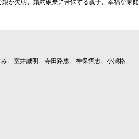
で娘が失明。婚約破棄に苦悩する親子。幸福な家庭
ぐみ、室井誠明、寺田路恵、神保悟志、小瀬格