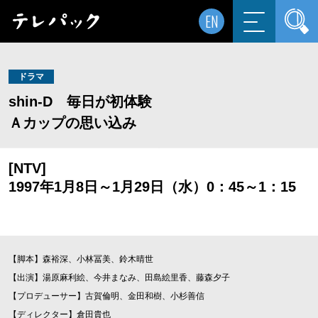
EN
ドラマ
shin-D 毎日が初体験
Ａカップの思い込み
[NTV]
1997年1月8日～1月29日（水）0：45～1：15
【脚本】森裕深、小林冨美、鈴木晴世
【出演】湯原麻利絵、今井まなみ、田島絵里香、藤森夕子
【プロデューサー】古賀倫明、金田和樹、小杉善信
【ディレクター】倉田貴也