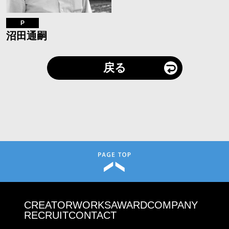
P
沼田通嗣
戻る
CREATOR
WORKS
AWARD
COMPANY
RECRUIT
CONTACT