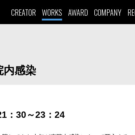
CREATOR
WORKS
AWARD
COMPANY
RE
院内感染
1：30～23：24