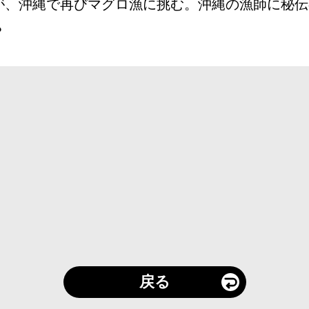
が、沖縄で再びマグロ漁に挑む。沖縄の漁師に秘伝
？
戻る