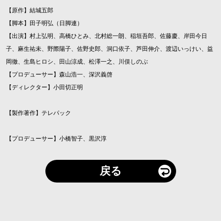
【原作】結城五郎
【脚本】田子明弘（日脚連）
【出演】村上弘明、高橋ひとみ、北村総一朗、稲垣吾郎、佐藤慶、岸田今日
子、麻生祐未、野際陽子、佐野史郎、洞口依子、芦田伸介、渡辺いっけい、益
岡徹、生島ヒロシ、田山涼成、松澤一之、川俣しのぶ
【プロデューサー】森山浩一、深沢義啓
【ディレクター】小田切正明
【製作著作】テレパック
【プロデューサー】小橋智子、黒沢淳
戻る