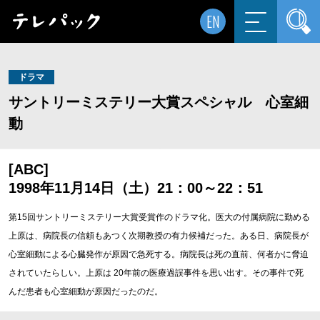
EN
ドラマ
サントリーミステリー大賞スペシャル 心室細
動
[ABC]
1998年11月14日（土）21：00～22：51
第15回サントリーミステリー大賞受賞作のドラマ化。医大の付属病院に勤める
上原は、病院長の信頼もあつく次期教授の有力候補だった。ある日、病院長が
心室細動による心臓発作が原因で急死する。病院長は死の直前、何者かに脅迫
されていたらしい。上原は 20年前の医療過誤事件を思い出す。その事件で死
んだ患者も心室細動が原因だったのだ。