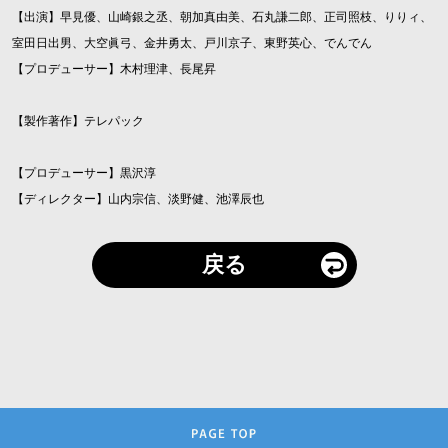
【出演】早見優、山崎銀之丞、朝加真由美、石丸謙二郎、正司照枝、りりィ、
室田日出男、大空眞弓、金井勇太、戸川京子、東野英心、でんでん
【プロデューサー】木村理津、長尾昇
【製作著作】テレパック
【プロデューサー】黒沢淳
【ディレクター】山内宗信、淡野健、池澤辰也
戻る