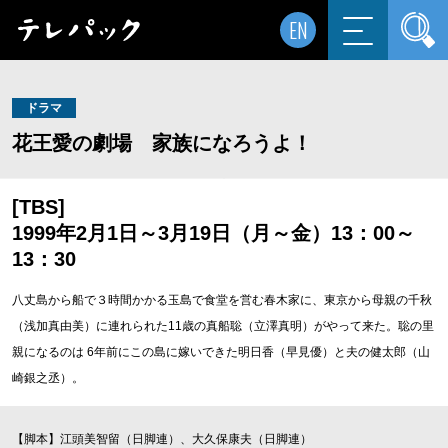
EN
ドラマ
花王愛の劇場 家族になろうよ！
[TBS]
1999年2月1日～3月19日（月～金）13：00～
13：30
八丈島から船で３時間かかる玉島で食堂を営む春木家に、東京から母親の千秋
（浅加真由美）に連れられた11歳の真船聡（立澤真明）がやって来た。聡の里
親になるのは 6年前にこの島に嫁いできた明日香（早見優）と夫の健太郎（山
崎銀之丞）。
【脚本】江頭美智留（日脚連）、大久保康夫（日脚連）