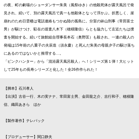
の夜、町の劇場のショーダンサー朱美（風祭ゆき）の他殺死体が露天風呂で発
見され、続いて、別の露天風呂で真一も他殺体となって浮かぶ。折悪しく、崖
崩れのため日雲楼は電話連絡もつかぬ陸の孤島に。分室の鉢山刑事（常田富士
男）が駆けつけ、駐在の巡査八木下（穂積隆信）らとも協力して左近たちは捜
査を開始する。続いて旅館組合理事長本石（奥野匡）も殺され、一連の殺人の
発端は15年前の八重子の夫辰造（須永慶）と死んだ朱美の母親夕子の駆け落ち
にあるのではないかと推理する…。
「ピンクハンター」から「混浴露天風呂殺人」へ！シリーズ第１弾！大ヒット
して25年もの長寿シリーズと化した！全26作作られた！
【脚本】石川孝人
【出演】古谷一行、木の実ナナ、常田富士男、金田龍之介、吉行和子、穂積隆
信、織田あきら ほか
【製作著作】テレパック
【プロデューサー】関口静夫