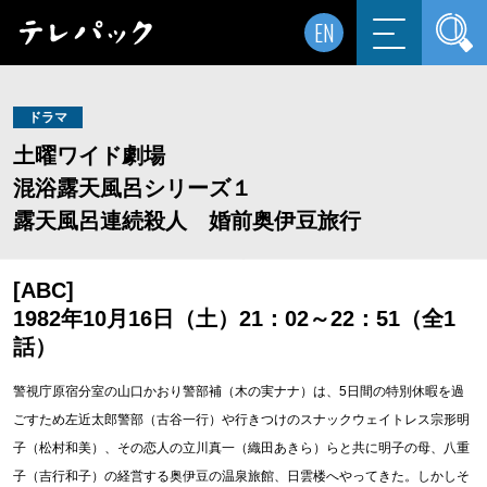
EN
ドラマ
土曜ワイド劇場
混浴露天風呂シリーズ１
露天風呂連続殺人 婚前奥伊豆旅行
[ABC]
1982年10月16日（土）21：02～22：51（全1
話）
警視庁原宿分室の山口かおり警部補（木の実ナナ）は、5日間の特別休暇を過
ごすため左近太郎警部（古谷一行）や行きつけのスナックウェイトレス宗形明
子（松村和美）、その恋人の立川真一（織田あきら）らと共に明子の母、八重
子（吉行和子）の経営する奥伊豆の温泉旅館、日雲楼へやってきた。しかしそ