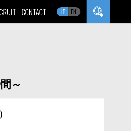
CRUIT
CONTACT
JP
EN
時間～
話）