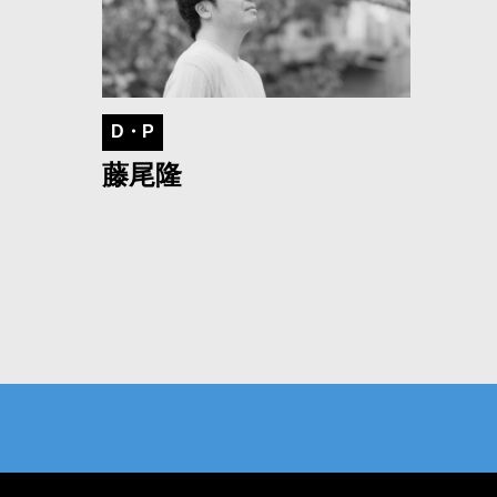
D・P
藤尾隆