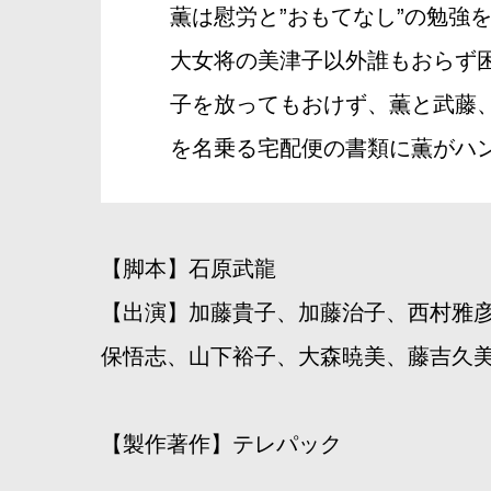
薫は慰労と”おもてなし”の勉強
大女将の美津子以外誰もおらず
子を放ってもおけず、薫と武藤
を名乗る宅配便の書類に薫がハ
【脚本】石原武龍
【出演】加藤貴子、加藤治子、西村雅
保悟志、山下裕子、大森暁美、藤吉久
【製作著作】テレパック