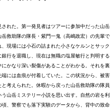
見された。第一発見者はツアーに参加中だった山岳
岳救助隊の隊長・紫門一鬼（高嶋政宏）の先輩で旧
れ、現場には小石の詰まれた小さなケルンとサック
に銀行を退職し、現在は無職の塩屋敏行と判明する
中にかなり深い裂傷があることがわかる。それを裏
先端には血痕が付着していた。この状況から、被害
たと考えられた。休暇から戻った山岳救助隊の隊員
いう山岳ミステリー小説を思い出す。自然の岩を利
の頃、警察でも落下実験のデータから、背中の致命