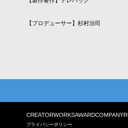
【製作著作】テレパック
【プロデューサー】杉村治司
CREATOR
WORKS
AWARD
COMPANY
R
プライバシーポリシー