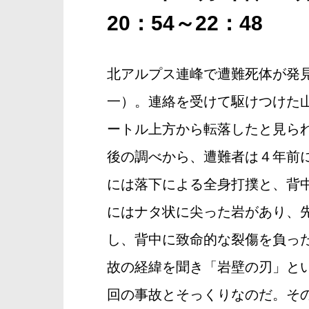
20：54～22：48
北アルプス連峰で遭難死体が発
一）。連絡を受けて駆けつけた山
ートル上方から転落したと見ら
後の調べから、遭難者は４年前
には落下による全身打撲と、背
にはナタ状に尖った岩があり、
し、背中に致命的な裂傷を負っ
故の経緯を聞き「岩壁の刃」と
回の事故とそっくりなのだ。そ