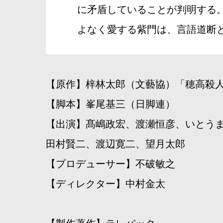
に矛盾していることが判明する
よなく愛する紫門は、言語道断
【原作】梓林太郎（文藝協）「穂高殺
【脚本】峯尾基三（日脚連）
【出演】髙嶋政宏、渡瀬恒彦、いとう
田村賢二、渡辺寛二、望月太郎
【プロデューサー】不破敏之
【ディレクター】中村金太