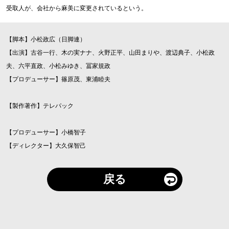
受取人が、会社から麻美に変更されているという。
【脚本】小松政広（日脚連）
【出演】古谷一行、木の実ナナ、火野正平、山田まりや、渡辺典子、小松政
夫、六平直政、小松みゆき、冨家規政
【プロデューサー】篠原茂、東浦睦夫
【製作著作】テレパック
【プロデューサー】小橋智子
【ディレクター】大久保智己
戻る