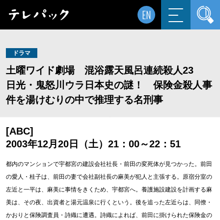
EN
ドラマ
土曜ワイド劇場 混浴露天風呂連続殺人23
日光・鬼怒川ウラ日本史の謎！ 保険金殺人事
件を湯けむりの中で推理する名刑事
[ABC]
2003年12月20日（土）21：00～22：51
都内のマンションで宇都宮の建設会社社長・前田の変死体が見つかった。前田
の愛人・桂子は、前田の妻で会社副社長の麻美が犯人と主張する。原宿分室の
左近と一平は、麻美に事情をきくため、宇都宮へ。養護施設建設を計画する麻
美は、その夜、出資者と湯元温泉に行くという。後を追った左近らは、同僚・
かおりと保険調査員・詩織に遭遇。詩織によれば、前田に掛けられた保険金の