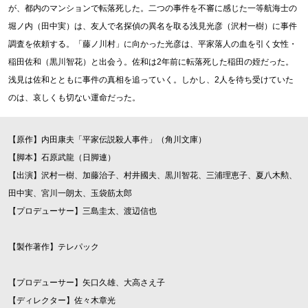
が、都内のマンションで転落死した。二つの事件を不審に感じた一等航海士の
堀ノ内（田中実）は、友人で名探偵の異名を取る浅見光彦（沢村一樹）に事件
調査を依頼する。「藤ノ川村」に向かった光彦は、平家落人の血を引く女性・
稲田佐和（黒川智花）と出会う。佐和は2年前に転落死した稲田の姪だった。
浅見は佐和とともに事件の真相を追っていく。しかし、2人を待ち受けていた
のは、哀しくも切ない運命だった。
【原作】内田康夫「平家伝説殺人事件」（角川文庫）
【脚本】石原武龍（日脚連）
【出演】沢村一樹、加藤治子、村井國夫、黒川智花、三浦理恵子、夏八木勲、
田中実、宮川一朗太、玉袋筋太郎
【プロデューサー】三島圭太、渡辺信也
【製作著作】テレパック
【プロデューサー】矢口久雄、大高さえ子
【ディレクター】佐々木章光