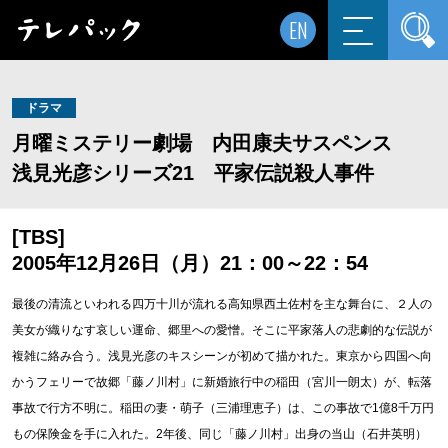
EN
ドラマ
月曜ミステリー劇場 内田康夫サスペンス
浅見光彦シリーズ21 平家伝説殺人事件
[TBS]
2005年12月26日（月）21：00～22：54
最後の清流といわれる四万十川が流れる高知県西土佐村を主な舞台に、２人の
美女が織りなす哀しい運命、郷里への愛憎。そこに平家落人の悲劇的な伝説が
複雑に絡み合う。浅見光彦のキスシーンが初めて描かれた。東京から四国へ向
かうフェリーで故郷「藤ノ川村」に新婚旅行中の稲田（宮川一朗太）が、転落
事故で行方不明に。稲田の妻・萌子（三浦理恵子）は、この事故で1億8千万円
もの保険金を手に入れた。2年後、同じ「藤ノ川村」出身の当山（石井英明）