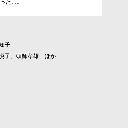
った…。
知子
悦子、頭師孝雄 ほか