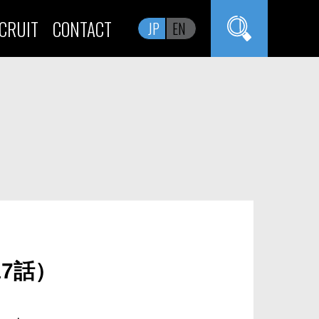
CRUIT
CONTACT
JP
EN
17話）