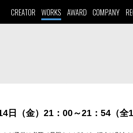
CREATOR
WORKS
AWARD
COMPANY
RE
月14日（金）21：00～21：54（全