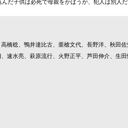
込んだ子供は必死で母親をかばうが、犯人は別人だ
、高橋稔、鴨井達比古、亜槍文代、長野洋、秋田佐
朗、速水亮、萩原流行、火野正平、芦田伸介、生田