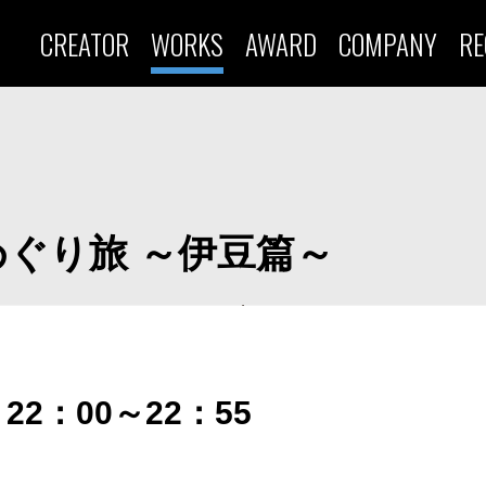
CREATOR
WORKS
AWARD
COMPANY
RE
ぐり旅 ～伊豆篇～
22：00～22：55