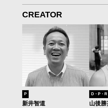
CREATOR
P
D・P・R
新井智道
山後勝