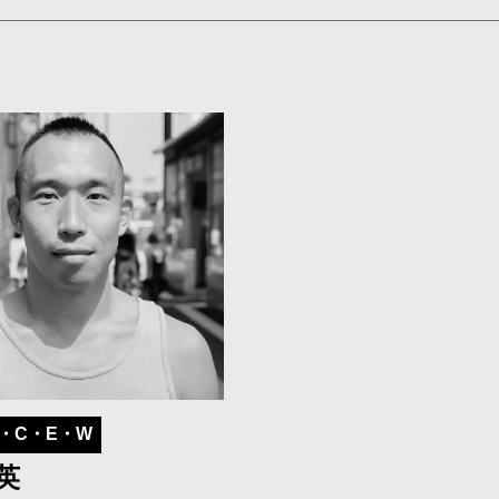
・C・E・W
英