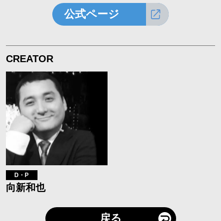
公式ページ
CREATOR
D・P
向新和也
戻る