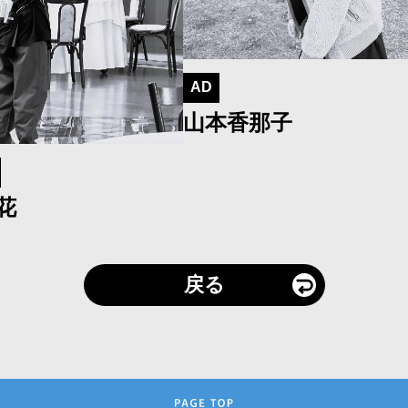
AD
山本香那子
花
戻る