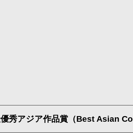
5「最優秀アジア作品賞（Best Asian 