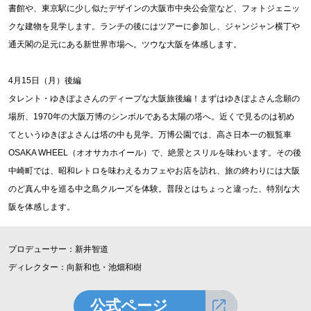
書館や、東京駅に少し似たデザインの大阪市中央公会堂など、フォトジェニッ
クな建物を見学します。ランチの後にはツアーに参加し、ジャンジャン横丁や
通天閣の足元にある新世界市場へ。ツウな大阪を体感します。
4月15日（月）後編
タレント・ゆきぽよさんのディープな大阪旅後編！まずはゆきぽよさん念願の
場所、1970年の大阪万博のシンボルである太陽の塔へ。近くで見るのは初め
てというゆきぽよさんは塔の中も見学。万博公園では、高さ日本一の観覧車
OSAKA WHEEL（オオサカホイール）で、絶景とスリルを味わいます。その後
中崎町では、昭和レトロを味わえるカフェやお店を訪れ、旅の終わりには大阪
のど真ん中を巡る中之島クルーズを体験。普段とはちょっと違った、特別な大
阪を体感します。
プロデューサー：新井智道
ディレクター：向新和也・池畑和樹
公式ページ