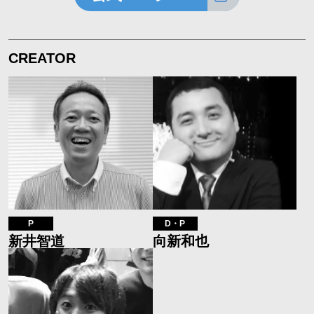
CREATOR
P
D・P
新井智道
向新和也