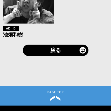
AD・D
池畑和樹
戻る