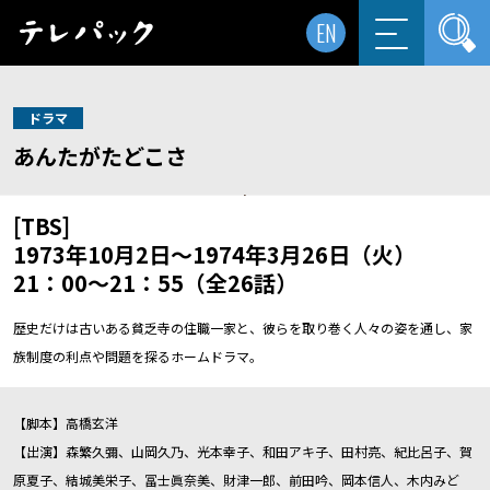
EN
ドラマ
あんたがたどこさ
[TBS]
1973年10月2日～1974年3月26日（火）
21：00～21：55（全26話）
歴史だけは古いある貧乏寺の住職一家と、彼らを取り巻く人々の姿を通し、家
族制度の利点や問題を探るホームドラマ。
【脚本】高橋玄洋
【出演】森繁久彌、山岡久乃、光本幸子、和田アキ子、田村亮、紀比呂子、賀
原夏子、結城美栄子、冨士眞奈美、財津一郎、前田吟、岡本信人、木内みど