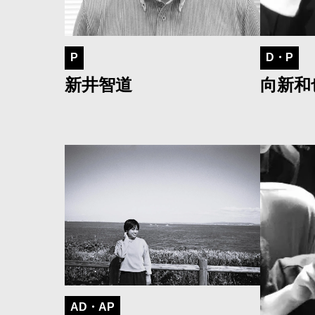
P
D・P
新井智道
向新和
AD・AP