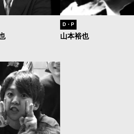
D・P
也
山本裕也