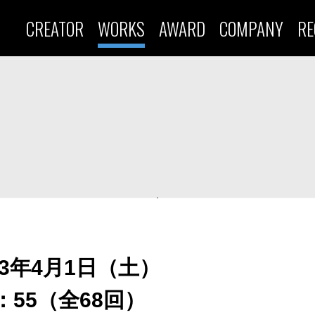
CREATOR
WORKS
AWARD
COMPANY
RE
023年4月1日（土）
：55（全68回）