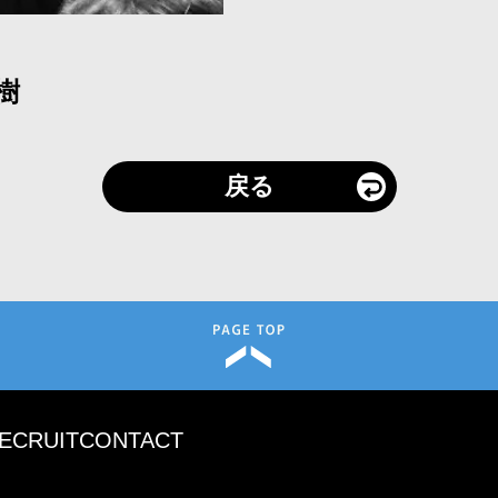
樹
戻る
ECRUIT
CONTACT