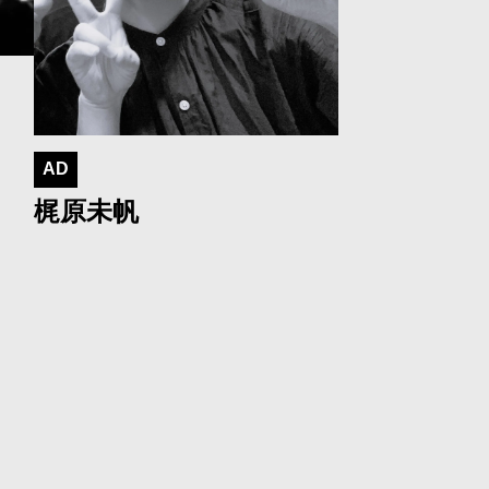
AD
梶原未帆