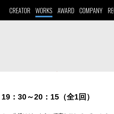
CREATOR
WORKS
AWARD
COMPANY
RE
）19：30～20：15（全1回）