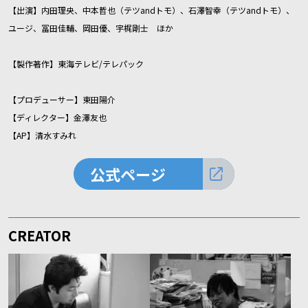
【出演】内田理央、中本哲也（テツandトモ）、石澤智幸（テツandトモ）、
ユージ、冨田佳輔、岡田優、宇梶剛士 ほか
【製作著作】東海テレビ/テレパック
【プロデューサー】東田陽介
【ディレクター】金澤友也
【AP】清水すみれ
公式ページ
CREATOR