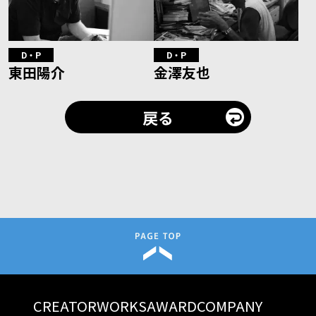
D・P
D・P
東田陽介
金澤友也
戻る
CREATOR
WORKS
AWARD
COMPANY