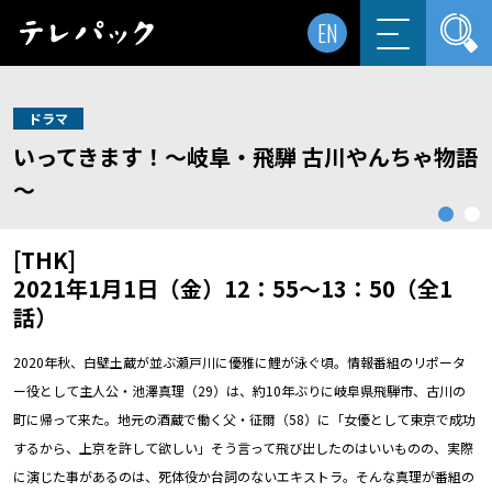
EN
ドラマ
いってきます！～岐阜・飛騨 古川やんちゃ物語
～
[THK]
2021年1月1日（金）12：55～13：50（全1
話）
2020年秋、白壁土蔵が並ぶ瀬戸川に優雅に鯉が泳ぐ頃。情報番組のリポータ
ー役として主人公・池澤真理（29）は、約10年ぶりに岐阜県飛騨市、古川の
町に帰って来た。地元の酒蔵で働く父・征爾（58）に「女優として東京で成功
するから、上京を許して欲しい」そう言って飛び出したのはいいものの、実際
に演じた事があるのは、死体役か台詞のないエキストラ。そんな真理が番組の