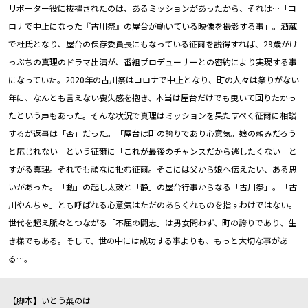
リポーター役に抜擢されたのは、あるミッションがあったから、それは…「コ
ロナで中止になった『古川祭』の屋台が動いている映像を撮影する事」。酒蔵
で杜氏となり、屋台の保存委員長にもなっている征爾を説得すれば、29歳がけ
っぷちの真理のドラマ出演が、番組プロデューサーとの密約により実現する事
になっていた。2020年の古川祭はコロナで中止となり、町の人々は祭りがない
年に、なんとも言えない喪失感を抱き、本当は屋台だけでも曳いて回りたかっ
たという声もあった。そんな状況で真理はミッションを果たすべく征爾に相談
するが返事は「否」だった。「屋台は町の誇りであり心意気。娘の頼みだろう
と応じれない」という征爾に「これが最後のチャンスだから逃したくない」と
すがる真理。それでも頑なに拒む征爾。そこには父から娘へ伝えたい、ある思
いがあった。「動」の起し太鼓と「静」の屋台行事からなる「古川祭」。「古
川やんちゃ」とも呼ばれる心意気はただのあらくれものを指すわけではない。
世代を超え脈々とつながる「不屈の闘志」は男女問わず、町の誇りであり、生
き様でもある。そして、世の中には成功する事よりも、もっと大切な事があ
る…。
【脚本】いとう菜のは