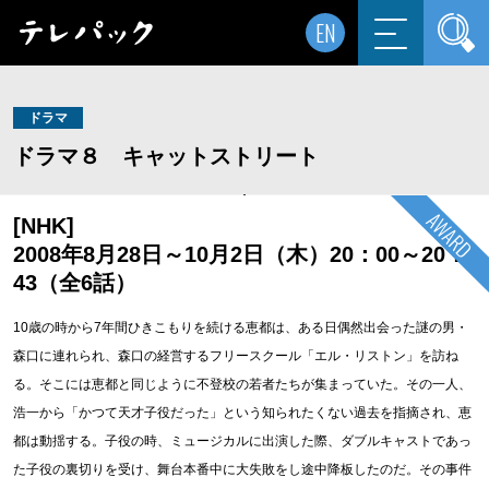
EN
ドラマ
ドラマ８ キャットストリート
[NHK]
2008年8月28日～10月2日（木）20：00～20：
43（全6話）
10歳の時から7年間ひきこもりを続ける恵都は、ある日偶然出会った謎の男・
森口に連れられ、森口の経営するフリースクール「エル・リストン」を訪ね
る。そこには恵都と同じように不登校の若者たちが集まっていた。その一人、
浩一から「かつて天才子役だった」という知られたくない過去を指摘され、恵
都は動揺する。子役の時、ミュージカルに出演した際、ダブルキャストであっ
た子役の裏切りを受け、舞台本番中に大失敗をし途中降板したのだ。その事件