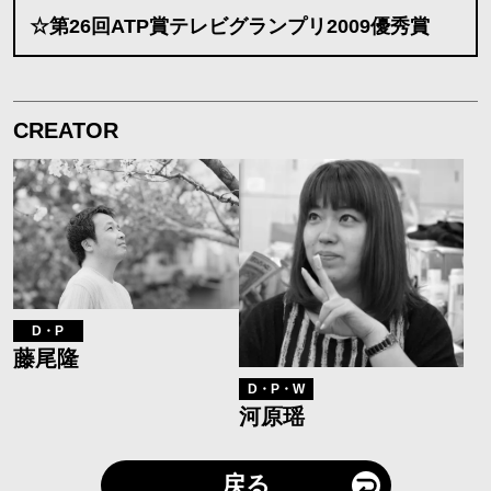
☆第26回ATP賞テレビグランプリ2009優秀賞
CREATOR
D・P
藤尾隆
D・P・W
河原瑶
戻る