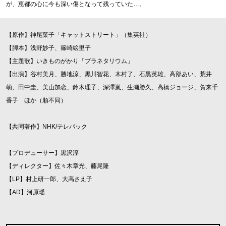
が、恵都の心に今も深い傷となって残っていた…。
【原作】神尾葉子「キャットストリート」（集英社）
【脚本】浅野妙子、篠崎絵里子
【主題歌】いきものがかり「プラネタリウム」
【出演】谷村美月、勝地涼、黒川智花、木村了、石黒英雄、高部あい、荒井
萌、田中圭、美山加恋、鈴木理子、深澤嵐、生瀬勝久、高橋ジョージ、賀来千
香子 ほか（順不同）
【共同著作】NHK/テレパック
【プロデューサー】黒沢淳
【ディレクター】佐々木章光、藤尾隆
【LP】村上研一郎、大高さえ子
【AD】河原瑶