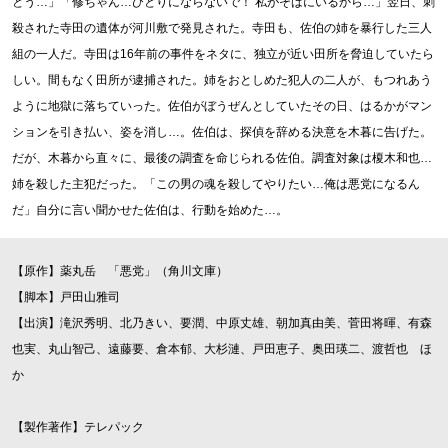
とう…」「修ちゃん…ひとりにならないで！ 私がそばにいるから…」翌日、刺
殺された寺田の遺体が河川敷で発見された。寺田も、佐伯の姉を暴行した三人
組の一人だ。寺田は16年前の事件をネタに、独立が近い田所を脅迫していたら
しい。間もなく田所が逮捕された。姉をおとしめた犯人の二人が、もつれあう
ように地獄に落ちていった。佐伯がぼうぜんとしていたその日、はるかがマン
ションを引き払い、姿を消し…。佐伯は、探偵を辞める決意を木暮に告げた。
だが、木暮から直々に、最後の調査を命じられる佐伯。調査対象は榎木和也…
姉を殺した主犯だった。「この男の魂を殺してやりたい…俺は悪党になるん
だ」自分に言い聞かせた佐伯は、行動を始めた…。
【原作】薬丸岳 「悪党」（角川文庫）
【脚本】戸田山雅司
【出演】滝沢秀明、北乃きい、要潤、中原丈雄、朝加真由美、菅田将暉、有森
也実、丸山智己、遠藤要、倉本郁、大杉漣、戸田恵子、奥田瑛二、渡哲也 ほ
か
【製作著作】テレパック