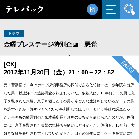
EN
ドラマ
金曜プレステージ特別企画 悪党
[CX]
2012年11月30日（金）21：00～22：52
元・警察官で、今はホープ探偵事務所の探偵である佐伯修一は、少年院を出所
した男・坂上洋一の追跡調査を頼まれていた。依頼人は、11年前、その男に息
子を殺された夫婦。息子を殺したその男が今どんな生活をしているか、その男
を許すべきか、許すべきでないかを判断してほしい…という特殊な調査だっ
た。事務所の経営難のため木暮所長と庶務の染谷から命じられたのだが、佐伯
には、息子を殺された夫婦の気持ちが痛いほど分かった。佐伯も、15年前、大
好きな姉を暴行され亡くしていたからだ。自分の誕生日に、ケーキを買いに行