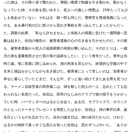
った姉は、その帰り道で襲われた。薄暗い廃屋で制服を引き裂かれ、動かなく
なっていた姉…その姿を思い出すと、犯人への激しい憎悪は、15年たっても少
しも色あせていない。それは父・順一郎も同じだ。警察官を懲戒免職になった
のも、ある暴行犯の口に怒りから思わず拳銃を突っ込んでしまったからだっ
た。調査の結果、「私なら許せません」と依頼人の両親に告げた一週間後―悲
劇は起きた。佐伯の報告が、被害者遺族の心の引き金を引かせたのだ。その後
も、被害者遺族から犯人の追跡調査の依頼が舞い込んだ。そのひとりは、一歳
児の弟を遺棄致死させた実の母の追跡をしたい、という青年だった。青年は当
時三歳。母に部屋に閉じ込められ、弟の死体を見ながら、絶望的な空腹の中で
生米と雑誌をかじりながら生き延びた。被害者にとって苦しいのは、加害者が
幸せに暮らしていたときだ。そんな中、ずっと追い続けてきたある男を見つけ
る。ラーメン店経営者の田所健二は、姉を殺した犯人の一人、忘れたくても忘
れられない名前だった。佐伯は、田所のなじみのクラブで彼の様子をうかがっ
ていた時、バーテンダーのはるかと出会う。ある日、サプライズで、ロウソク
のともったケーキとプレゼントを用意したはるか。佐伯は、姉の事件以来、誕
生日というものを忘れていた。自分の誕生日は、姉の命日だからだ。けれど、
はるかの純粋で真っすぐな恋心を知った佐伯は、思わずつぶやいた。「ありが