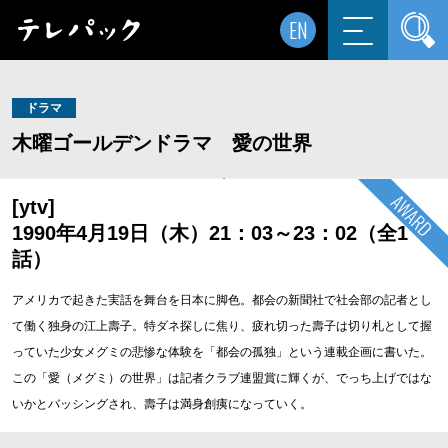
EN
ドラマ
木曜ゴールデンドラマ 愛の世界
[ytv]
1990年4月19日（木）21：03～23：02（全1
話）
アメリカで起きた実話を舞台を日本に脚色。都会の新聞社で社会部の記者とし
て働く独身の江上壽子。特ダネ探しに焦り、疲れ切った壽子は切り札として握
っていた少女メグミの悲惨な体験を「都会の孤独」という連載企画に書いた。
この「愛（メグミ）の世界」は記者クラブ連盟賞に輝くが、でっち上げではな
いかとバッシングされ、壽子は満身創痍になっていく。