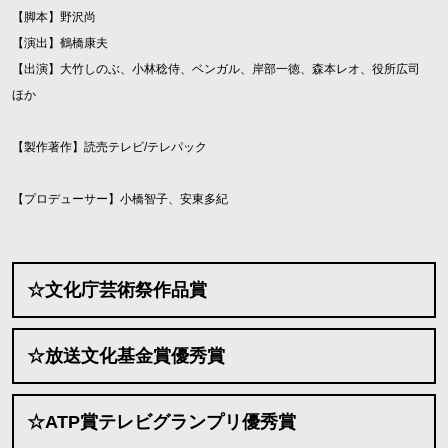
【脚本】野沢尚
【演出】鶴橋康夫
【出演】大竹しのぶ、小林稔侍、ベンガル、岸部一徳、森本レオ、役所広司
ほか
【製作著作】読売テレビ/テレパック
【プロデューサー】小橋智子、安東多紀
☆文化庁芸術祭作品賞
☆放送文化基金賞優秀賞
☆ATP賞テレビグランプリ優秀賞