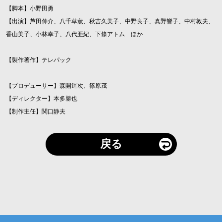
【脚本】小野田勇
【出演】芦田伸介、八千草薫、秋吉久美子、中野良子、真野響子、中村敦夫、
香山美子、小林幸子、八代亜紀、下條アトム ほか
【製作著作】テレパック
【プロデューサー】森開逞次、篠原茂
【ディレクター】本多勝也
【制作主任】関口静夫
戻る