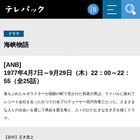
EN
ドラマ
海峡物語
[ANB]
1977年4月7日～9月29日（木）22：00～22：
55（全25話）
落ちぶれたルポライターが函館の町で見かけた初老の男は、ライバルに敗れて
レコード会社を去ったかつての名プロデューサー高円寺竜三だった。さまざま
な人との出会いを通して再起を図る竜と、人々のひたむきな生き方を描くドラ
マ。
【原作】五木寛之